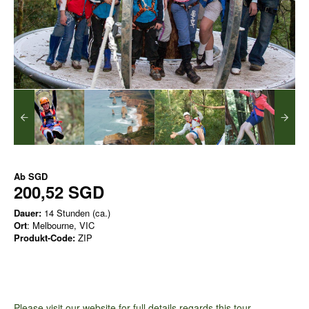
Ab
SGD
200,52 SGD
Dauer:
14 Stunden (ca.)
Ort
: Melbourne, VIC
Produkt-Code:
ZIP
Please visit our website for full details regards this tour
.