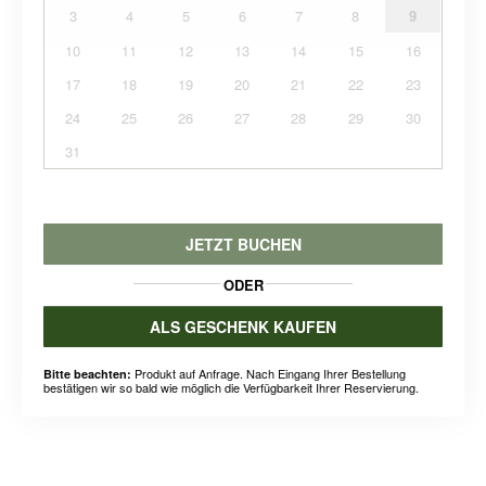
3
4
5
6
7
8
9
10
11
12
13
14
15
16
17
18
19
20
21
22
23
24
25
26
27
28
29
30
31
JETZT BUCHEN
ODER
ALS GESCHENK KAUFEN
Produkt auf Anfrage. Nach Eingang Ihrer Bestellung
Bitte beachten:
bestätigen wir so bald wie möglich die Verfügbarkeit Ihrer Reservierung.