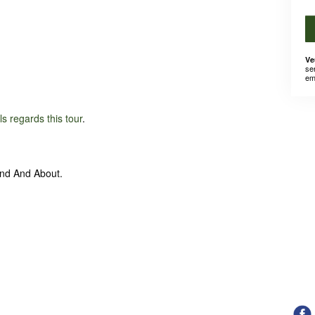
Ve
se
em
ils regards this tour
.
und And About.