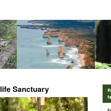
dlife Sanctuary
R
f
En