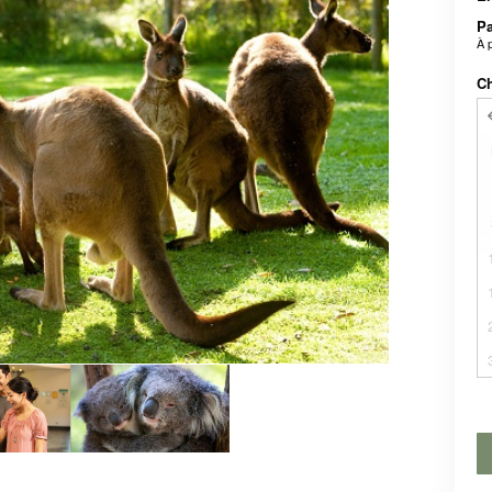
P
À 
Ch