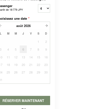
assenger
partir de
18 779 JPY
oisissez une date
*
août
2026
L
M
M
J
V
S
D
1
2
3
4
5
6
7
8
9
10
11
12
13
14
15
16
17
18
19
20
21
22
23
24
25
26
27
28
29
30
31
RÉSERVER MAINTENANT