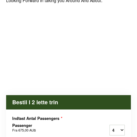
Looking Forward in taking you Around And About.
Bestil I 2 lette trin
Indtast Antal Passengers
*
Passenger
Fra
675,00 AU$