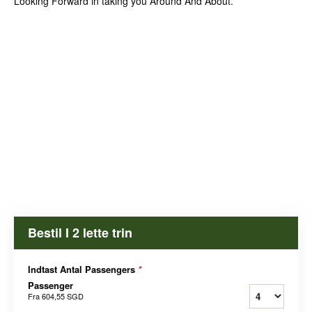
Looking Forward in taking you Around And About.
Bestil I 2 lette trin
Indtast Antal Passengers
*
Passenger
Fra
604,55 SGD