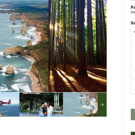
P
D
Sc