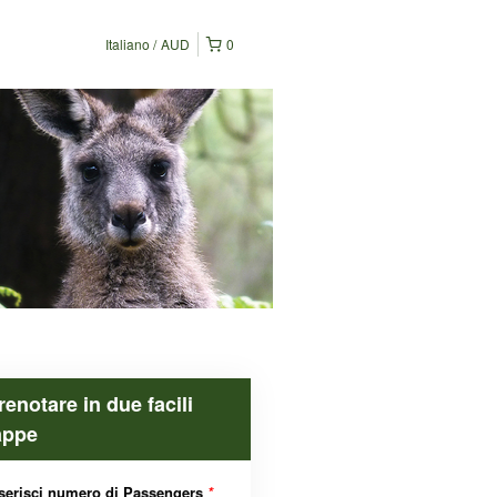
Italiano
AUD
0
renotare in due facili
appe
serisci numero di Passengers
*