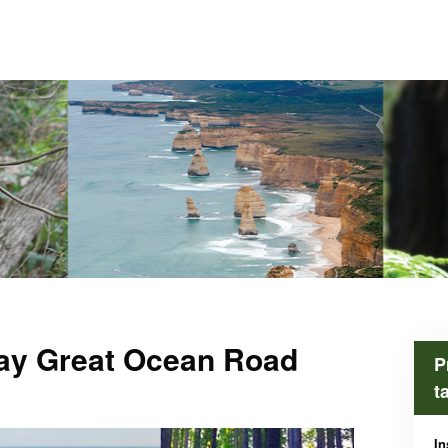
ay Great Ocean Road
P
t
In