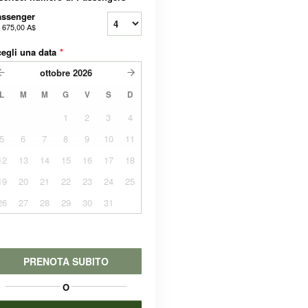
assenger
a
675,00 A$
egli una data
*
ottobre
2026
L
M
M
G
V
S
D
1
2
3
4
5
6
7
8
9
10
11
12
13
14
15
16
17
18
19
20
21
22
23
24
25
26
27
28
29
30
31
PRENOTA SUBITO
O