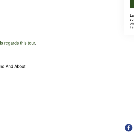
La
su 
pi
il 
ils regards this tour
.
und And About.