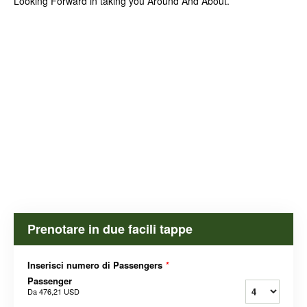
Looking Forward in taking you Around And About.
Prenotare in due facili tappe
Inserisci numero di Passengers
*
Passenger
Da
476,21 USD