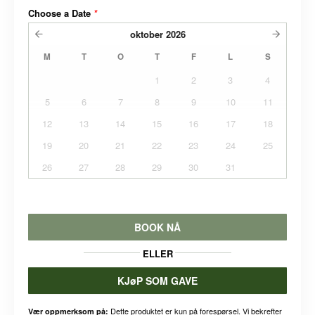
Choose a Date
*
oktober
2026
M
T
O
T
F
L
S
1
2
3
4
5
6
7
8
9
10
11
12
13
14
15
16
17
18
19
20
21
22
23
24
25
26
27
28
29
30
31
BOOK NÅ
ELLER
KJøP SOM GAVE
Dette produktet er kun på forespørsel. Vi bekrefter
Vær oppmerksom på: