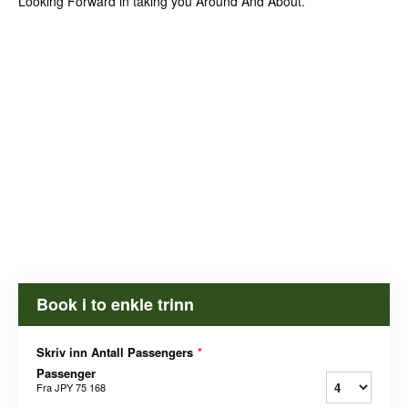
Looking Forward in taking you Around And About.
Book i to enkle trinn
Skriv inn Antall Passengers
*
Passenger
Fra
JPY 75 168