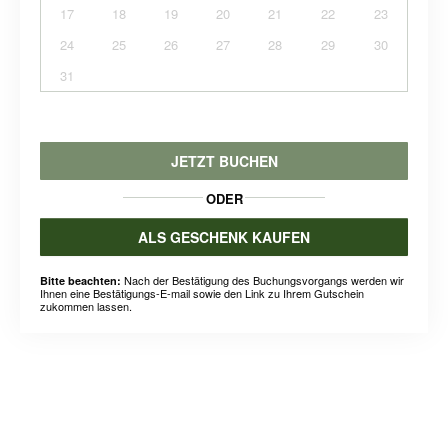
17
18
19
20
21
22
23
24
25
26
27
28
29
30
31
JETZT BUCHEN
ODER
ALS GESCHENK KAUFEN
Nach der Bestätigung des Buchungsvorgangs werden wir
Bitte beachten:
Ihnen eine Bestätigungs-E-mail sowie den Link zu Ihrem Gutschein
zukommen lassen.