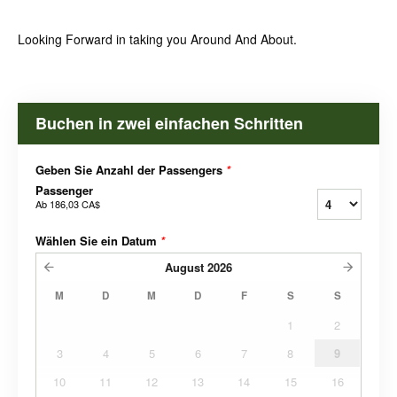
Looking Forward in taking you Around And About.
Buchen in zwei einfachen Schritten
Geben Sie Anzahl der Passengers
*
Passenger
Ab
186,03 CA$
Wählen Sie ein Datum
*
August
2026
M
D
M
D
F
S
S
1
2
3
4
5
6
7
8
9
10
11
12
13
14
15
16