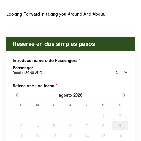
Looking Forward in taking you Around And About.
Reserve en dos simples pasos
Introduce número de Passengers
*
Passenger
Desde
189,00 AUD
Seleccione una fecha
*
agosto
2026
L
M
X
J
V
S
D
1
2
3
4
5
6
7
8
9
10
11
12
13
14
15
16