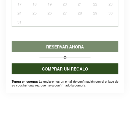
17
18
19
20
21
22
23
24
25
26
27
28
29
30
31
RESERVAR AHORA
O
COMPRAR UN REGALO
Le enviaremos un email de confimación con el enlace de
Tenga en cuenta:
su voucher una vez que haya confirmado la compra.