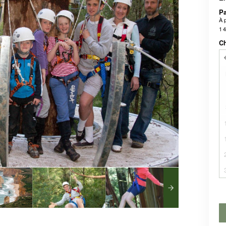
P
À p
1 
Ch