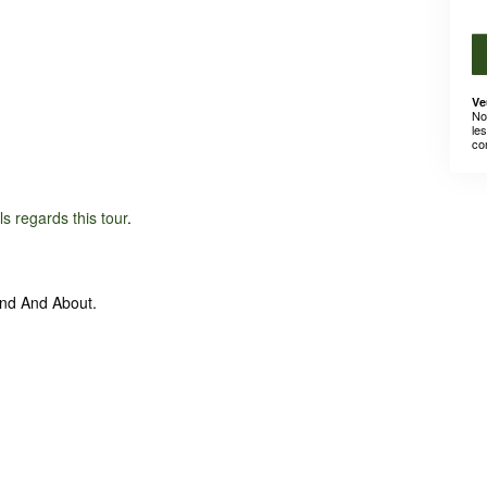
Ve
No
le
co
ils regards this tour
.
und And About.