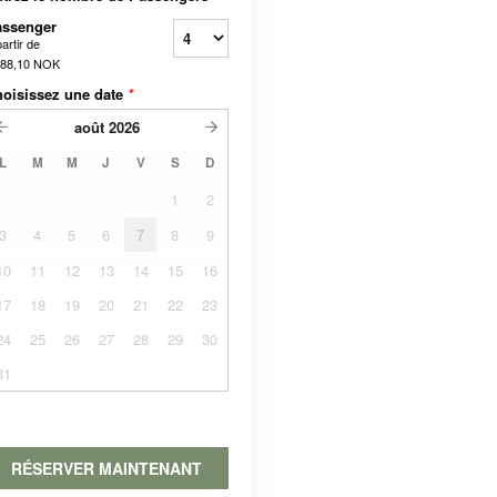
assenger
artir de
488,10 NOK
oisissez une date
*
août
2026
L
M
M
J
V
S
D
1
2
3
4
5
6
7
8
9
10
11
12
13
14
15
16
17
18
19
20
21
22
23
24
25
26
27
28
29
30
31
RÉSERVER MAINTENANT