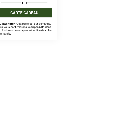
OU
CARTE CADEAU
Cet article est sur demande.
uillez noter:
us vous confirmerons la disponibilité dans
s plus brefs délais après réception de votre
mmande.