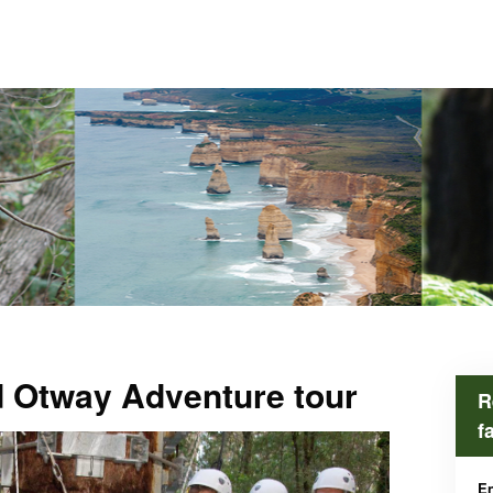
d Otway Adventure tour
R
f
En