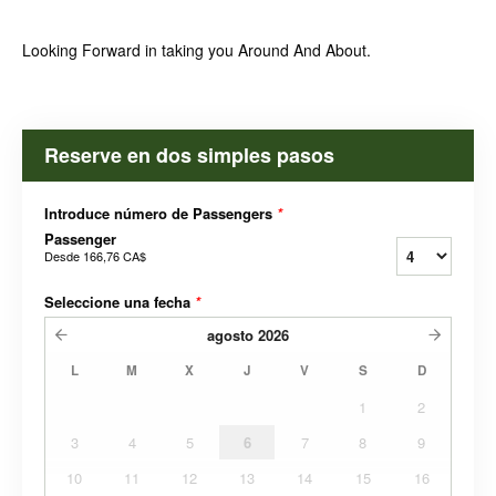
Looking Forward in taking you Around And About.
Reserve en dos simples pasos
Introduce número de Passengers
*
Passenger
Desde
166,76 CA$
Seleccione una fecha
*
agosto
2026
L
M
X
J
V
S
D
1
2
3
4
5
6
7
8
9
10
11
12
13
14
15
16