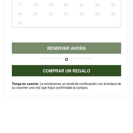
17
18
19
20
21
22
23
24
25
26
27
28
29
30
31
RESERVAR AHORA
O
COMPRAR UN REGALO
Le enviaremos un email de confimación con el enlace de
Tenga en cuenta:
su voucher una vez que haya confirmado la compra.