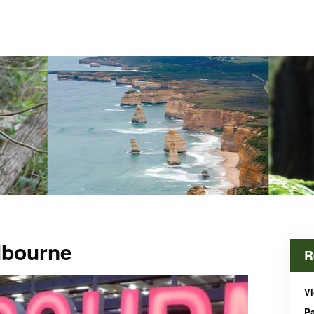
lbourne
R
Vl
P