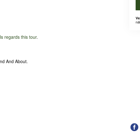
Ve
ná
ils regards this tour
.
und And About.