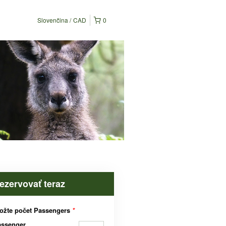
Slovenčina
CAD
0
ezervovať teraz
ožte počet Passengers
*
assenger