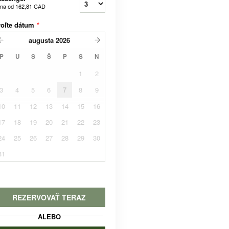
na od
162,81 CAD
voľte dátum
*
augusta
2026
P
U
S
Š
P
S
N
1
2
3
4
5
6
7
8
9
10
11
12
13
14
15
16
17
18
19
20
21
22
23
24
25
26
27
28
29
30
31
REZERVOVAŤ TERAZ
ALEBO