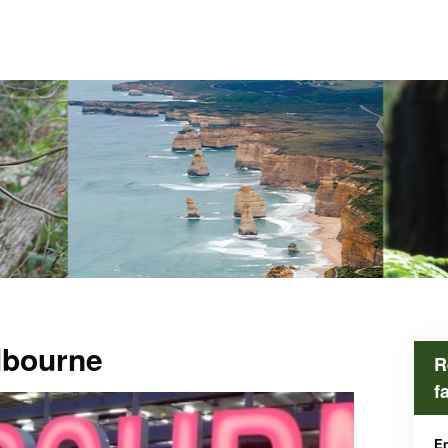
lbourne
R
f
En