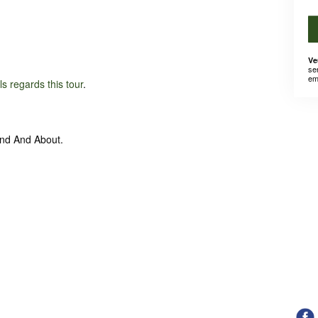
Ve
se
em
ils regards this tour
.
und And About.