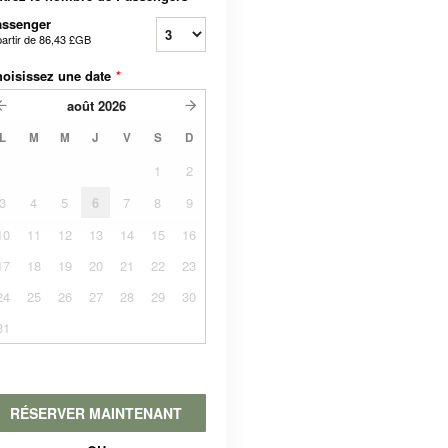
assenger
partir de
86,43 £GB
oisissez une date
*
août
2026
L
M
M
J
V
S
D
1
2
3
4
5
6
7
8
9
10
11
12
13
14
15
16
17
18
19
20
21
22
23
24
25
26
27
28
29
30
31
RÉSERVER MAINTENANT