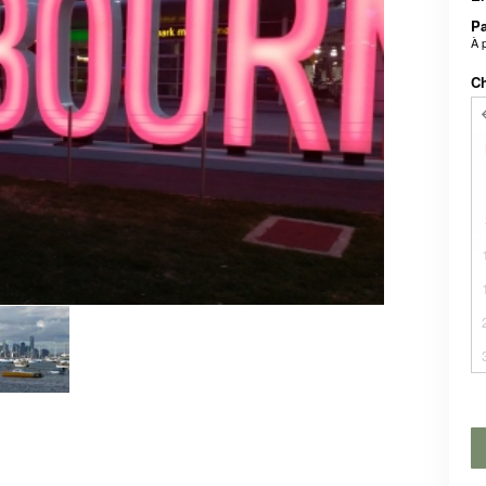
P
À 
Ch