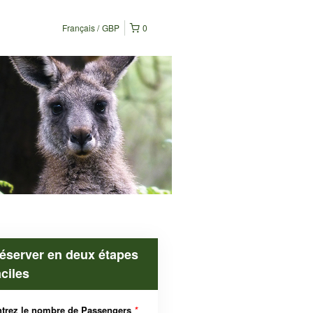
Français
GBP
0
éserver en deux étapes
aciles
trez le nombre de Passengers
*