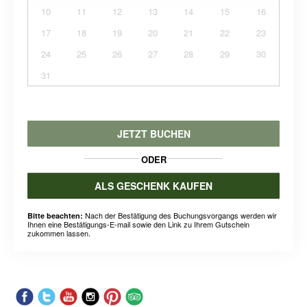
10
11
12
13
14
15
16
17
18
19
20
21
22
23
24
25
26
27
28
29
30
31
JETZT BUCHEN
ODER
ALS GESCHENK KAUFEN
Nach der Bestätigung des Buchungsvorgangs werden wir
Bitte beachten:
Ihnen eine Bestätigungs-E-mail sowie den Link zu Ihrem Gutschein
zukommen lassen.