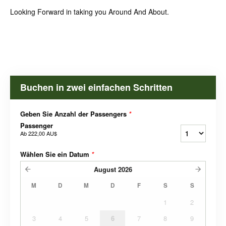
Looking Forward in taking you Around And About.
Buchen in zwei einfachen Schritten
Geben Sie Anzahl der Passengers
*
Passenger
Ab
222,00 AU$
Wählen Sie ein Datum
*
August
2026
M
D
M
D
F
S
S
1
2
3
4
5
6
7
8
9