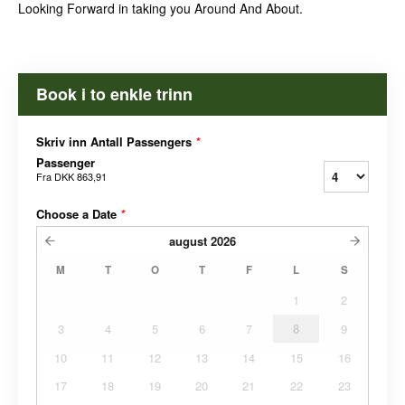
Looking Forward in taking you Around And About.
Book i to enkle trinn
Skriv inn Antall Passengers
*
Passenger
Fra
DKK 863,91
Choose a Date
*
august
2026
M
T
O
T
F
L
S
1
2
3
4
5
6
7
8
9
10
11
12
13
14
15
16
17
18
19
20
21
22
23