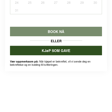
24
25
26
27
28
29
30
31
BOOK NÅ
ELLER
KJøP SOM GAVE
Når kjøpet er bekreftet, vil vi sende deg en
Vær oppmerksom på:
bekreftelse og en kobling til kvitteringen.