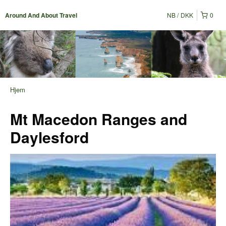
NB
DKK
0
Around And About Travel
Hjem
Mt Macedon Ranges and
Daylesford