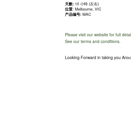
天數:
10 小時 (左右)
位置
: Melbourne, VIC
产品编号:
MAC
Please visit our website for full deta
See our terms and conditions
.
Looking Forward in taking you Aro