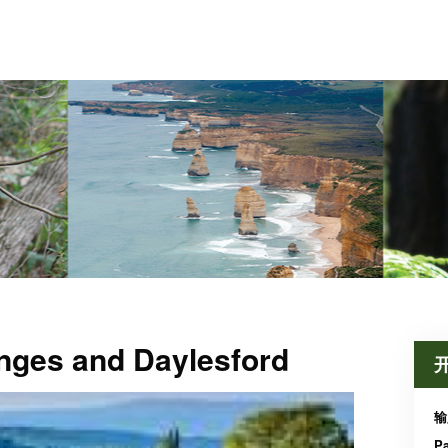
ges and Daylesford
输
P