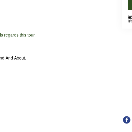
請
邮
ils regards this tour
.
und And About.