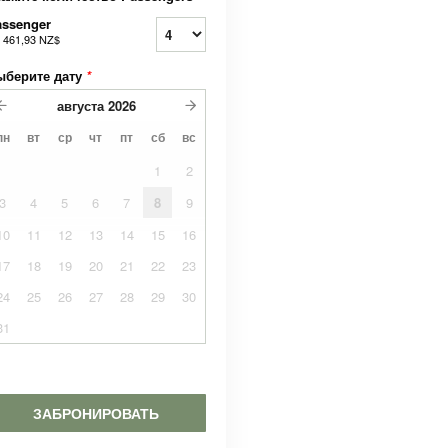
assenger
т
461,93 NZ$
ыберите дату
*
августа
2026
пн
вт
ср
чт
пт
сб
вс
1
2
3
4
5
6
7
8
9
10
11
12
13
14
15
16
17
18
19
20
21
22
23
24
25
26
27
28
29
30
31
ЗАБРОНИРОВАТЬ