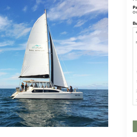
P
О
В