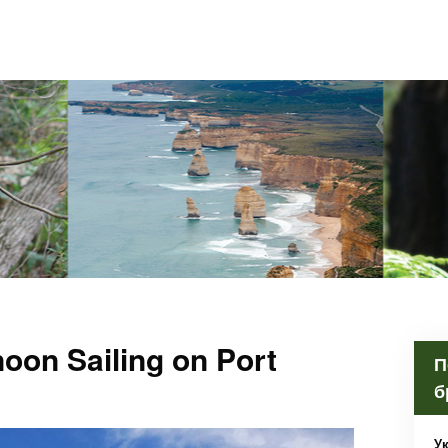
noon Sailing on Port
П
б
У