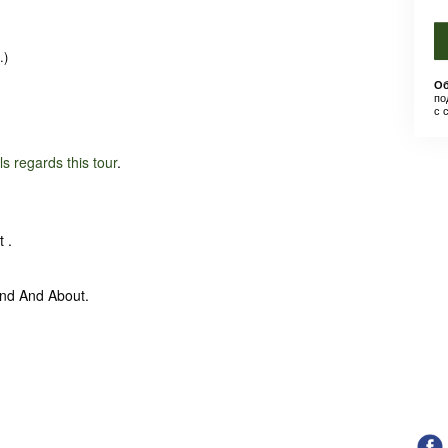
.)
Об
по
с 
ils regards this tour
.
 .
und And About.