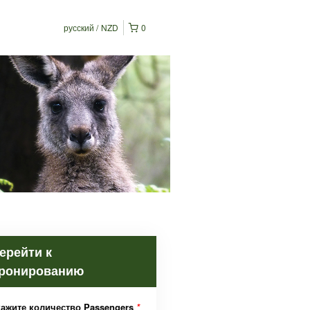
русский
NZD
0
ерейти к
ронированию
кажите количество Passengers
*