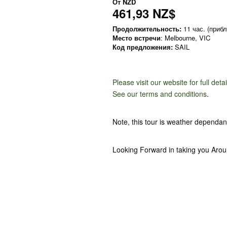
От
NZD
461,93 NZ$
Продолжительность:
11 час. (прибл
Место встречи
: Melbourne, VIC
Код предложения:
SAIL
Please visit our website for full deta
See our terms and conditions
.
Note, this tour is weather dependant
Looking Forward in taking you Aro