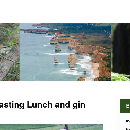
asting Lunch and gin
B
In
P