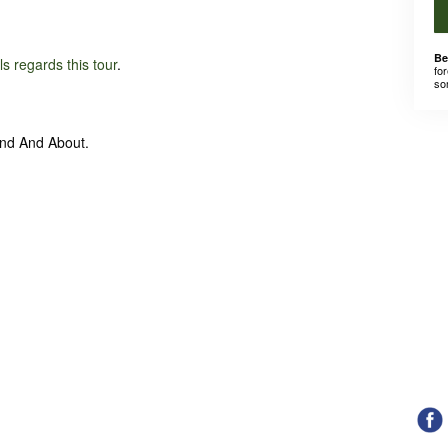
Be
ils regards this tour
.
for
som
und And About.