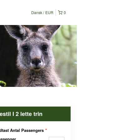
Dansk
EUR
0
estil I 2 lette trin
dtast Antal Passengers
*
assenger