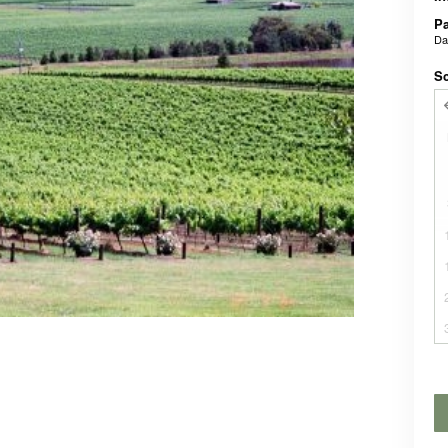
P
D
Sc