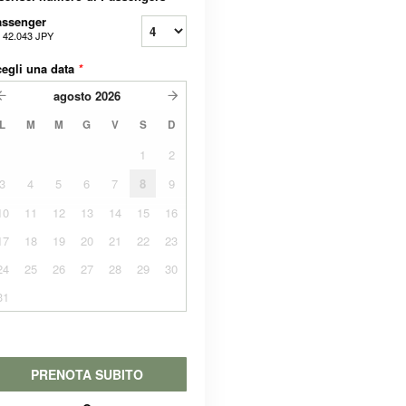
assenger
a
42.043 JPY
egli una data
*
agosto
2026
L
M
M
G
V
S
D
1
2
3
4
5
6
7
8
9
10
11
12
13
14
15
16
17
18
19
20
21
22
23
24
25
26
27
28
29
30
31
PRENOTA SUBITO