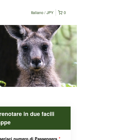
Italiano
JPY
0
renotare in due facili
appe
serisci numero di Passengers
*