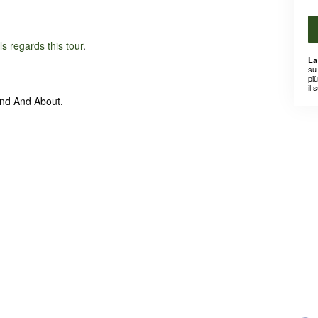
ils regards this tour
.
La
su 
pi
il 
und And About.