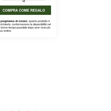
O
COMPRA COME REGALO
questo prodotto è
 preghiamo di notare:
richiesta. confermeremo la disponibilità nel
ù breve tempo possibile dopo aver ricevuto
suo ordine.