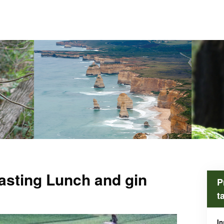
asting Lunch and gin
P
t
In