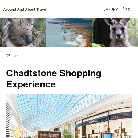
JA
JPY
0
Around And About Travel
ホーム
Chadtstone Shopping
Experience