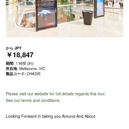
から
JPY
￥18,847
期間:
7 時間 (約)
所在地
: Melbourne, VIC
製品コード:
CHADIE
Please visit our website for full details regards this tour
.
See our terms and conditions
.
Looking Forward in taking you Around And About.