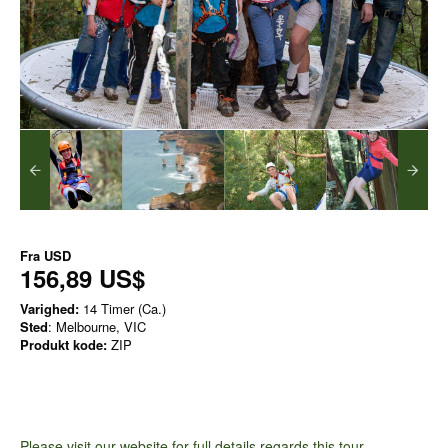
Fra
USD
156,89 US$
Varighed:
14 Timer (Ca.)
Sted
: Melbourne, VIC
Produkt kode:
ZIP
Please visit our website for full details regards this tour
.