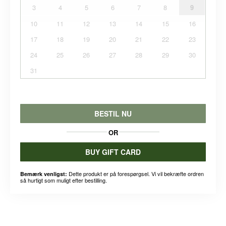
3
4
5
6
7
8
9
10
11
12
13
14
15
16
17
18
19
20
21
22
23
24
25
26
27
28
29
30
31
BESTIL NU
OR
BUY GIFT CARD
Dette produkt er på forespørgsel. Vi vil bekræfte ordren
Bemærk venligst:
så hurtigt som muligt efter bestilling.