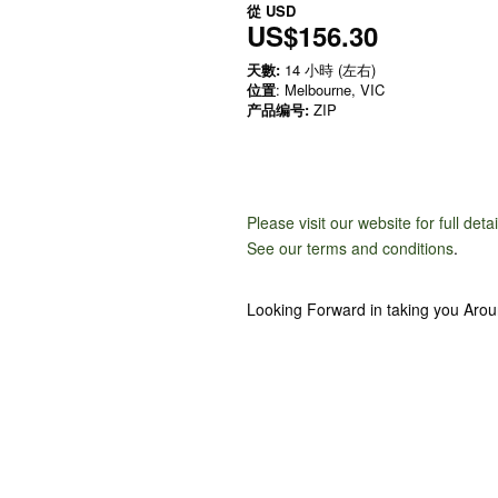
從
USD
US$156.30
天數:
14 小時 (左右)
位置
: Melbourne, VIC
产品编号:
ZIP
Please visit our website for full deta
See our terms and conditions
.
Looking Forward in taking you Aro