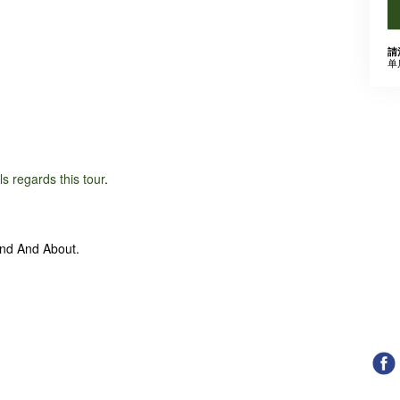
請
单
ils regards this tour
.
und And About.