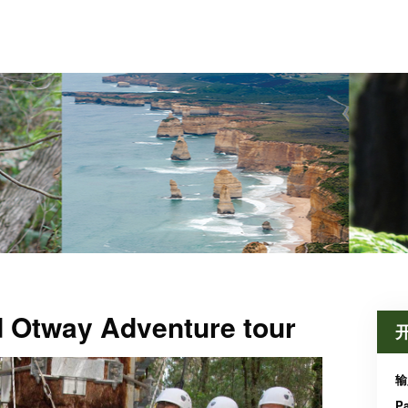
d Otway Adventure tour
输
P