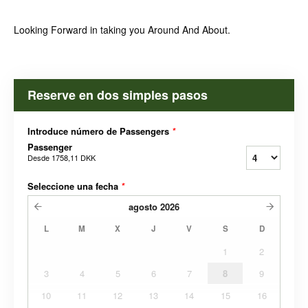
Looking Forward in taking you Around And About.
Reserve en dos simples pasos
Introduce número de Passengers
*
Passenger
Desde
1758,11 DKK
Seleccione una fecha
*
agosto
2026
L
M
X
J
V
S
D
1
2
3
4
5
6
7
8
9
10
11
12
13
14
15
16