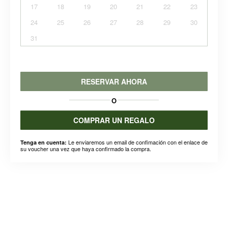
17
18
19
20
21
22
23
24
25
26
27
28
29
30
31
RESERVAR AHORA
O
COMPRAR UN REGALO
Le enviaremos un email de confimación con el enlace de
Tenga en cuenta:
su voucher una vez que haya confirmado la compra.