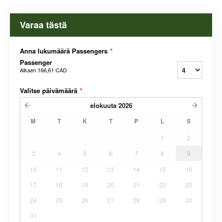
Varaa tästä
Anna lukumäärä Passengers
*
Passenger
Alkaen
166,61 CAD
Valitse päivämäärä
*
elokuuta
2026
M
T
K
T
P
L
S
1
2
3
4
5
6
7
8
9
10
11
12
13
14
15
16
17
18
19
20
21
22
23
24
25
26
27
28
29
30
31