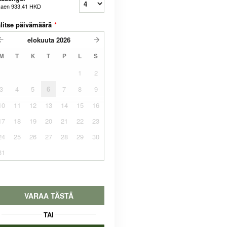
kaen
933,41 HKD
litse päivämäärä
*
elokuuta
2026
M
T
K
T
P
L
S
1
2
3
4
5
6
7
8
9
10
11
12
13
14
15
16
17
18
19
20
21
22
23
24
25
26
27
28
29
30
31
VARAA TÄSTÄ
TAI