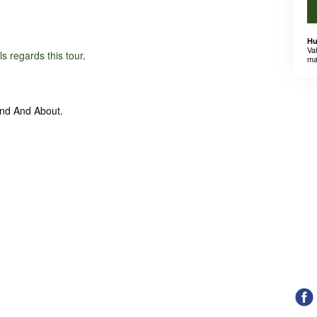
Hu
Va
ils regards this tour
.
ma
und And About.