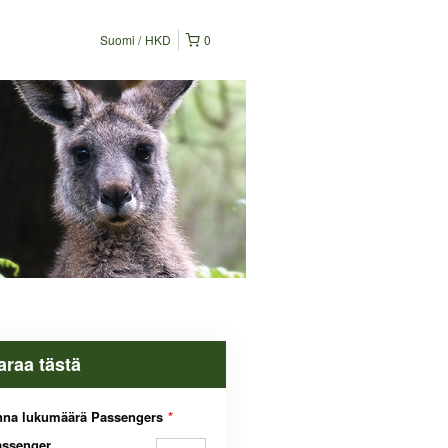
Suomi
HKD
0
araa tästä
nna lukumäärä Passengers
*
assenger