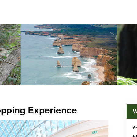
pping Experience
V
A
P