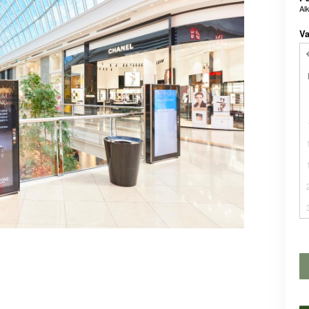
Al
Va