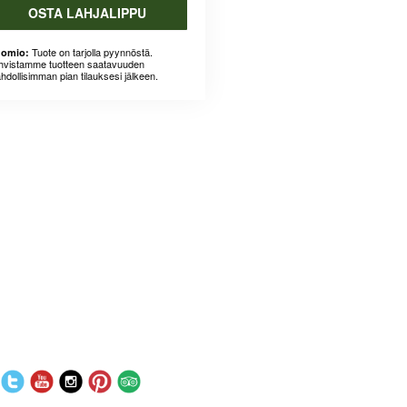
OSTA LAHJALIPPU
Tuote on tarjolla pyynnöstä.
omio:
hvistamme tuotteen saatavuuden
hdollisimman pian tilauksesi jälkeen.